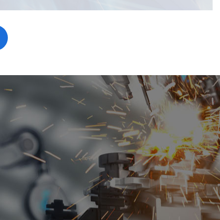
的专用起重
1、变频器调速、
调速、涡流制动器
子切点阻调速等多
 2、结合PLC
对值编码器，可以
摇、自动定位；
无线传输...