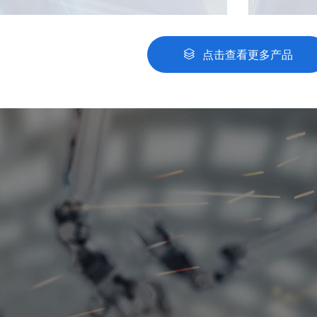
熔融金属
机。 
点击查看更多产品
定子调压
调速、转
种方案；
及多圈绝
实现防
3、能通过