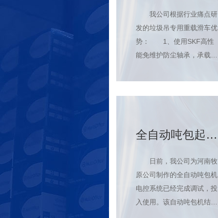
我公司根据行业痛点研
发的垃圾吊专用重载滑车优
势： 1、使用SKF高性
能免维护防尘轴承，承载能
力强，运行速度高，设计寿
命长，可运行到相对恶劣的
环境，高负荷的起重机运行
场所； 2、车轮可单独
拆卸更换，独特的设计，保
全自动吨包起重
证车轮可轻松拆卸，减轻后
机
期维护工作量； 3、铝
日前，我公司为河南牧
合金异型瓦块，承重能力
原公司制作的全自动吨包机
强，耐腐蚀，...
电控系统已经完成调试，投
入使用。该自动吨包机结构
小巧，可实现全自动上料，