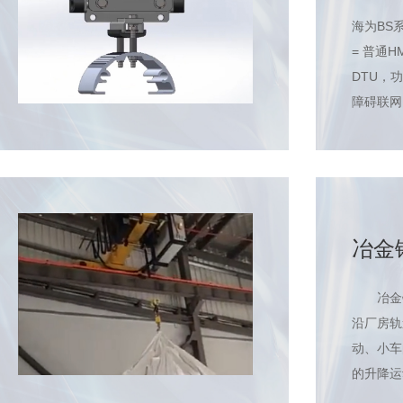
联云H
海为BS
= 普通HM
DTU，
障碍联网
控查看。
Haiwell
态● 集普
关、DT
极...
冶金
电控
技术
冶金铸
沿厂房轨
动、小车
的升降运
用于金属