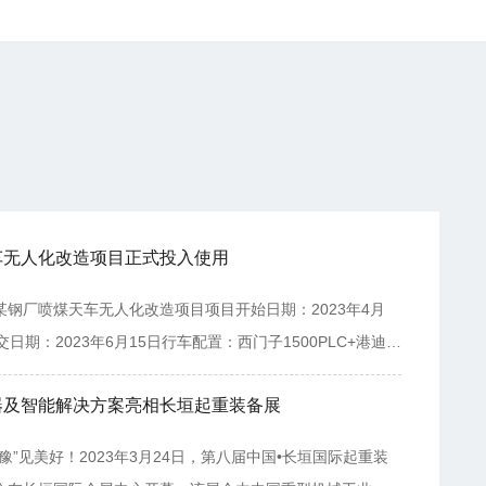
车无人化改造项目正式投入使用
某钢厂喷煤天车无人化改造项目项目开始日期：2023年4月
交日期：2023年6月15日行车配置：西门子1500PLC+港迪
频器+绝对值编码器（Z轴）+格雷母线（X\Y轴）+工业上位机
器及智能解决方案亮相长垣起重装备展
行车完全无人化操作、定区域取（堆）料、全自动配比上料
库区物料实时显示、上料重量统计等。特色工艺：斜坡抓满
豫”见美好！2023年3月24日，第八届中国•长垣国际起重装
防脱槽功能、起升防开斗功能等。行车参数：2台XQZ5T-