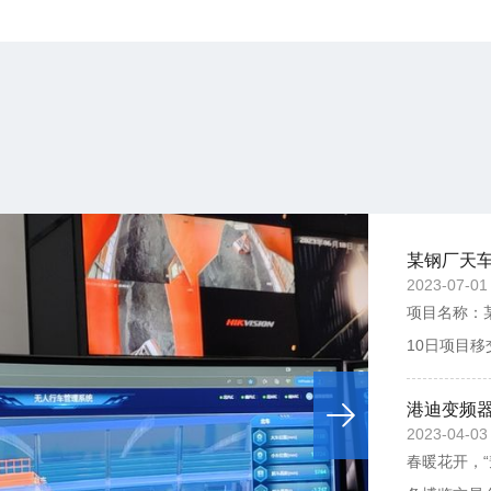
某钢厂天
2023-07-01
项目名称：
10日项目移
H630N变
港迪变频
实现目的：
2023-04-03
（拌料）、
春暖花开，“
功能、钢丝绳