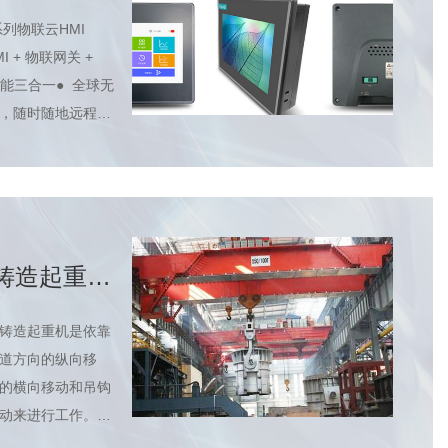
MI
系列物联云HMI
I + 物联网关 +
功能三合一● 全球无
，随时随地远程监
● 编程管理软件：
 Cloud SCADA云组
通HMI 、物联网
U 多功能为一体，
铸造起重机
系统方案及
特点
造起重机是依靠
道方向的纵向移
的横向移动和吊钩
动来进行工作。适
冶炼车间，是吊运